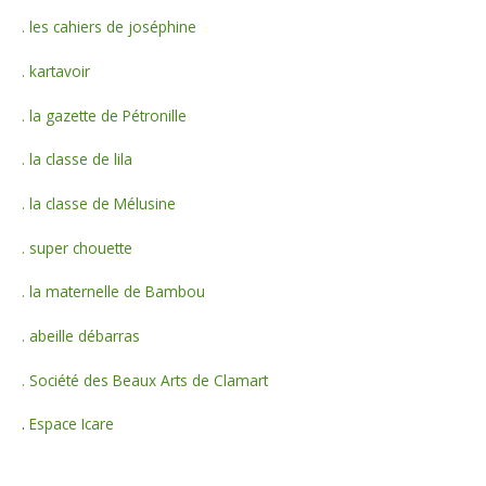
h
. les cahiers de joséphine
e
. kartavoir
r
. la gazette de Pétronille
:
. la classe de lila
. la classe de Mélusine
. super chouette
. la maternelle de Bambou
. abeille débarras
. Société des Beaux Arts de Clamart
.
Espace Icare