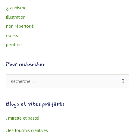
graphisme
illustration
non répertorié
objets
peinture
Pour rechercher
R
e
c
Blogs et sites préférés
h
e
. mirette et pastel
r
. les fourmis créatives
c