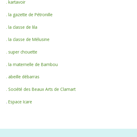
. kartavoir
r
. la gazette de Pétronille
:
. la classe de lila
. la classe de Mélusine
. super chouette
. la maternelle de Bambou
. abeille débarras
. Société des Beaux Arts de Clamart
.
Espace Icare