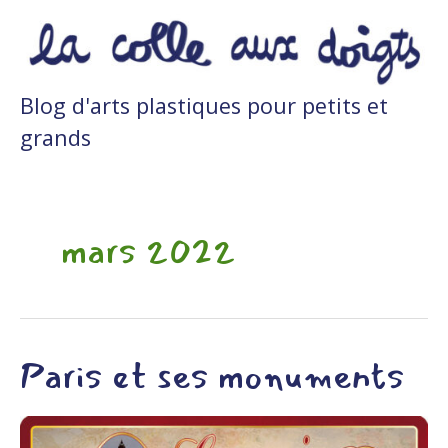
Aller
au
contenu
Blog d'arts plastiques pour petits et
grands
mars 2022
Paris et ses monuments
Paris
et
ses
monuments