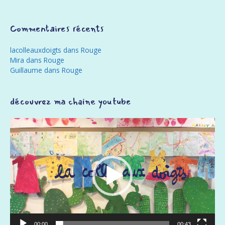
Commentaires récents
lacolleauxdoigts
dans
Rouge
Mira
dans
Rouge
Guillaume
dans
Rouge
découvrez ma chaine youtube
Lecteur
vidéo
00:00
00:43