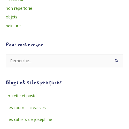
non répertorié
objets
peinture
Pour rechercher
R
e
c
Blogs et sites préférés
h
e
. mirette et pastel
r
. les fourmis créatives
c
h
. les cahiers de joséphine
e